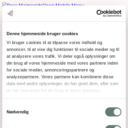
Open Mobile Menu
mikrotraening featured
Denne hjemmeside bruger cookies
image BLOG
Vi bruger cookies til at tilpasse vores indhold og
annoncer, til at vise dig funktioner til sociale medier og til
at analysere vores trafik. Vi deler også oplysninger om
Downloads
:
full (300x200)
|
thumbnail (150x150)
din brug af vores hjemmeside med vores partnere inden
for sociale medier, annonceringspartnere og
analysepartnere. Vores partnere kan kombinere disse
data med andre oplysninger, du har givet dem, eller som
de har indsamlet fra din brug af deres tjenester.
Mothering Guiding | CVR 28237618 |
Samtykkevalg
rose@rosemaimonide.com |
Handelsbetingelser
Nødvendig
Copyright 2026 – Rose Maimonide. All Rights
Reserved. Webdesign by
DIGITAL TALES.