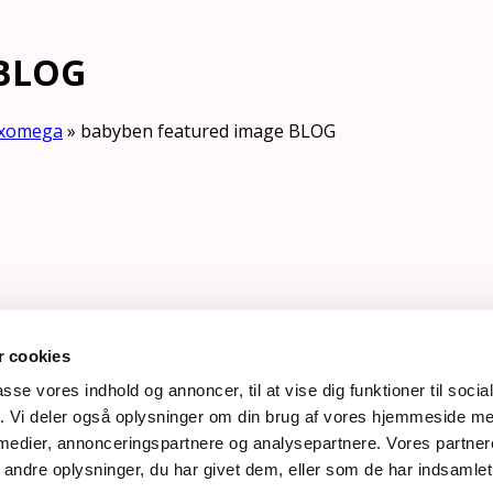
 BLOG
Exomega
»
babyben featured image BLOG
 cookies
passe vores indhold og annoncer, til at vise dig funktioner til soci
fik. Vi deler også oplysninger om din brug af vores hjemmeside m
 medier, annonceringspartnere og analysepartnere. Vores partne
618 | rose@rosemaimonide.com |
Handelsbetingelser
ndre oplysninger, du har givet dem, eller som de har indsamlet 
e. All Rights Reserved. Webdesign by
DIGITAL TALES.