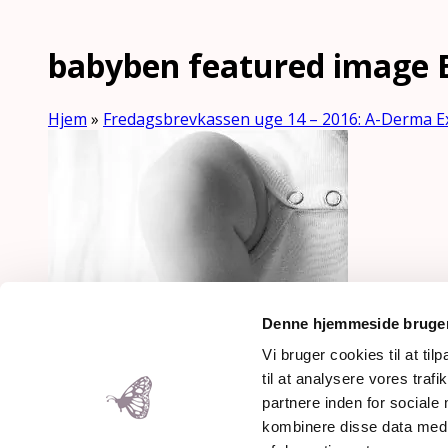
babyben featured image
Hjem
»
Fredagsbrevkassen uge 14 – 2016: A-Derma 
Denne hjemmeside bruger
Downloads
:
full (300x200)
|
thumbnail (150x150)
Vi bruger cookies til at til
til at analysere vores tra
partnere inden for sociale
Mothering Guiding | CVR 28237
kombinere disse data med a
Copyright 2026 – Rose Maimonid