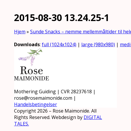
2015-08-30 13.24.25-1
Hjem
»
Sunde Snacks – nemme mellemmåltider til hele
Downloads
:
full (1024x1024)
|
large (980x980)
|
medi
Mothering Guiding | CVR 28237618 |
rose@rosemaimonide.com |
Handelsbetingelser
Copyright 2026 – Rose Maimonide. All
Rights Reserved. Webdesign by
DIGITAL
TALES.