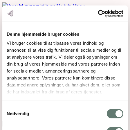
Open Mobile Menu
mandler featured image
Denne hjemmeside bruger cookies
Vi bruger cookies til at tilpasse vores indhold og
annoncer, til at vise dig funktioner til sociale medier og til
Downloads
:
full (300x200)
|
thumbnail (150x150)
at analysere vores trafik. Vi deler også oplysninger om
din brug af vores hjemmeside med vores partnere inden
for sociale medier, annonceringspartnere og
analysepartnere. Vores partnere kan kombinere disse
data med andre oplysninger, du har givet dem, eller som
de har indsamlet fra din brug af deres tjenester.
Mothering Guiding | CVR 28237618 |
rose@rosemaimonide.com |
Handelsbetingelser
Samtykkevalg
Copyright 2026 – Rose Maimonide. All Rights
Nødvendig
Reserved. Webdesign by
DIGITAL TALES.