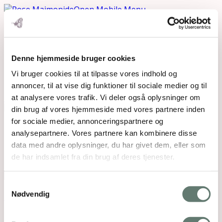
Open Mobile Menu
bliv gravid omslag
Denne hjemmeside bruger cookies
Vi bruger cookies til at tilpasse vores indhold og
annoncer, til at vise dig funktioner til sociale medier og til
Downloads
:
full (1118x765)
|
large (980x671)
|
medium (300x205)
|
thumbnail (150x150)
at analysere vores trafik. Vi deler også oplysninger om
din brug af vores hjemmeside med vores partnere inden
for sociale medier, annonceringspartnere og
Mothering Guiding | CVR 28237618 |
analysepartnere. Vores partnere kan kombinere disse
rose@rosemaimonide.com |
Handelsbetingelser
data med andre oplysninger, du har givet dem, eller som
Copyright 2026 – Rose Maimonide. All Rights
de har indsamlet fra din brug af deres tjenester.
Reserved. Webdesign by
DIGITAL TALES.
Samtykkevalg
Back To Top
Nødvendig
×