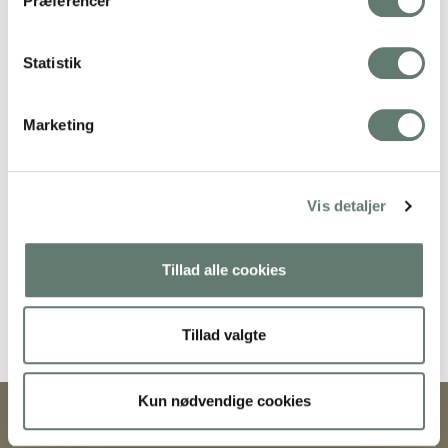
Præferencer
Downloads
:
full (300x200)
|
thumbnail (150x150)
Statistik
Marketing
Vis detaljer
Tillad alle cookies
Mothering Guiding | CVR 28237618 | rose@rosemaimonide.com |
Handelsbetingelser
Tillad valgte
Kun nødvendige cookies
Copyright 2026 – Rose Maimonide. All Rights Reserved. Webdesign by
DIGITAL TALES.