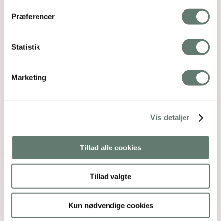
Præferencer
Statistik
Marketing
Downloads
:
full (300x200)
|
thumbnail (150x150)
Vis detaljer
Tillad alle cookies
Mothering Guiding | CVR 28237618 |
Tillad valgte
rose@rosemaimonide.com |
Handelsbetingelser
Copyright 2026 – Rose Maimonide. All Rights
Kun nødvendige cookies
Reserved. Webdesign by
DIGITAL TALES.