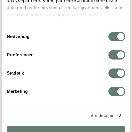
analysepartnere. Vores partnere kan kombinere disse
data med andre oplysninger, du har givet dem, eller som
de har indsamlet fra din brug af deres tjenester.
Samtykkevalg
Nødvendig
Præferencer
Statistik
Marketing
Downloads
:
full (1936x1936)
|
large (980x980)
|
medium (300x300)
|
thumbnail (150x150)
Vis detaljer