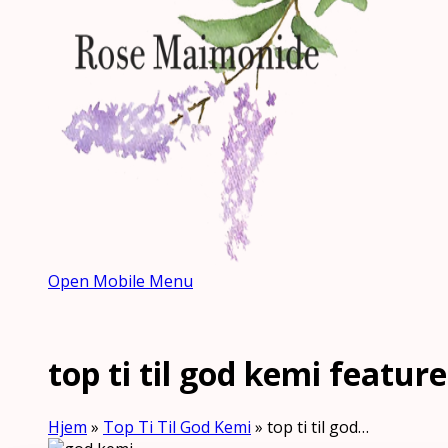
Open Mobile Menu
top ti til god kemi featu
Hjem
»
Top Ti Til God Kemi
»
top ti til god…