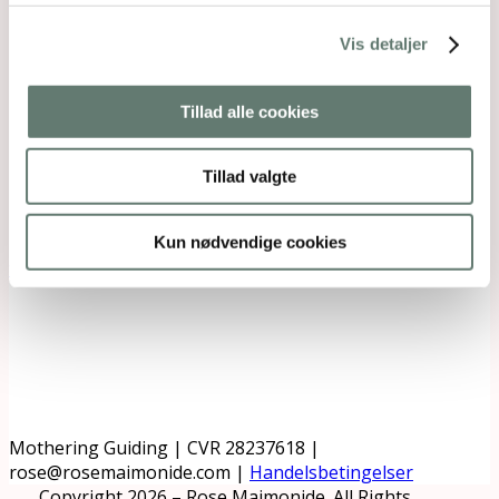
Vis detaljer
Tillad alle cookies
Tillad valgte
Kun nødvendige cookies
Downloads
:
full (284x708)
|
medium (120x300)
|
thumbnail (150x150)
Mothering Guiding | CVR 28237618 |
rose@rosemaimonide.com |
Handelsbetingelser
Copyright 2026 – Rose Maimonide. All Rights