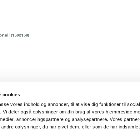
nail (150x150)
 cookies
passe vores indhold og annoncer, til at vise dig funktioner til soci
fik. Vi deler også oplysninger om din brug af vores hjemmeside m
ing Guiding | CVR 28237618 | rose@rosemaimonide.com |
Handelsbetin
 medier, annonceringspartnere og analysepartnere. Vores partne
ndre oplysninger, du har givet dem, eller som de har indsamlet 