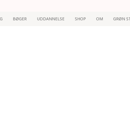
G
BØGER
UDDANNELSE
SHOP
OM
GRØN S