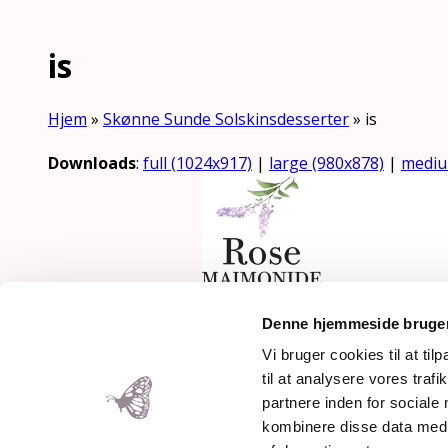
is
Hjem
»
Skønne Sunde Solskinsdesserter
»
is
Downloads
:
full (1024x917)
|
large (980x878)
|
mediu
Mothering Guiding | CVR 28237
Denne hjemmeside bruger
Copyright 2026 – Rose Maimonid
Vi bruger cookies til at til
til at analysere vores tra
partnere inden for sociale
kombinere disse data med a
Back To Top