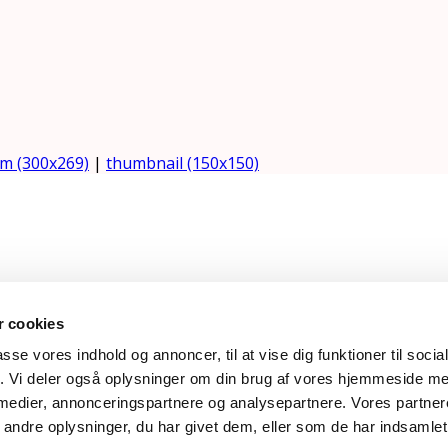
m (300x269)
|
thumbnail (150x150)
618 | rose@rosemaimonide.com |
Handelsbetingelser
 cookies
e. All Rights Reserved. Webdesign by
DIGITAL TALES.
passe vores indhold og annoncer, til at vise dig funktioner til soci
fik. Vi deler også oplysninger om din brug af vores hjemmeside m
 medier, annonceringspartnere og analysepartnere. Vores partne
ndre oplysninger, du har givet dem, eller som de har indsamlet 