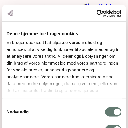
Open Mobile
Menu
Denne hjemmeside bruger cookies
Downloads
:
Vi bruger cookies til at tilpasse vores indhold og
full
annoncer, til at vise dig funktioner til sociale medier og til
(200x133)
|
at analysere vores trafik. Vi deler også oplysninger om
thumbnail
din brug af vores hjemmeside med vores partnere inden
(150x133)
for sociale medier, annonceringspartnere og
analysepartnere. Vores partnere kan kombinere disse
data med andre oplysninger, du har givet dem, eller som
de har indsamlet fra din brug af deres tjenester.
Samtykkevalg
Mothering Guiding | CVR 28237618 |
Nødvendig
rose@rosemaimonide.com |
Handelsbetingelser
Copyright 2026 – Rose Maimonide. All Rights