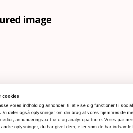
tured image
 cookies
618 | rose@rosemaimonide.com |
Handelsbetingelser
passe vores indhold og annoncer, til at vise dig funktioner til soci
e. All Rights Reserved. Webdesign by
DIGITAL TALES.
fik. Vi deler også oplysninger om din brug af vores hjemmeside m
 medier, annonceringspartnere og analysepartnere. Vores partne
ndre oplysninger, du har givet dem, eller som de har indsamlet 