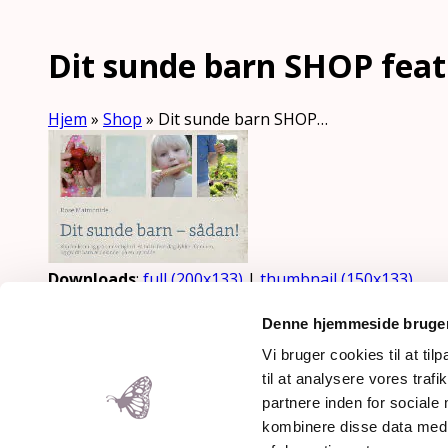
Dit sunde barn SHOP fea
Hjem
»
Shop
»
Dit sunde barn SHOP…
Downloads
:
full (200x133)
|
thumbnail (150x133)
Denne hjemmeside bruger
Mothering Guiding | CVR 28237
Vi bruger cookies til at til
Copyright 2026 – Rose Maimonid
til at analysere vores tra
partnere inden for sociale
kombinere disse data med a