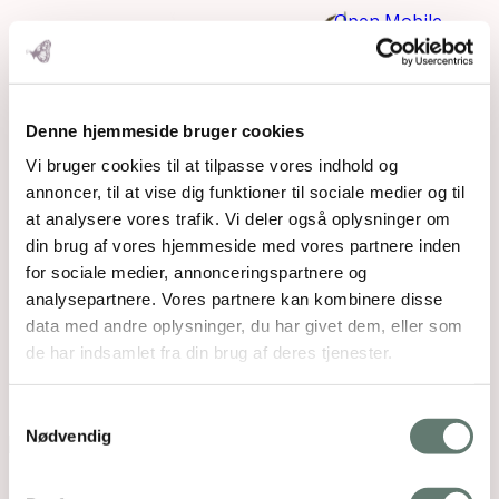
Open Mobile
Menu
2016-
Denne hjemmeside bruger cookies
02-23
Vi bruger cookies til at tilpasse vores indhold og
annoncer, til at vise dig funktioner til sociale medier og til
at analysere vores trafik. Vi deler også oplysninger om
din brug af vores hjemmeside med vores partnere inden
for sociale medier, annonceringspartnere og
analysepartnere. Vores partnere kan kombinere disse
data med andre oplysninger, du har givet dem, eller som
de har indsamlet fra din brug af deres tjenester.
11.27.01-2
Samtykkevalg
Nødvendig
Downloads
:
full (1024x1024)
|
large (980x980)
|
medium (300x300)
|
thumbnail (150x150)