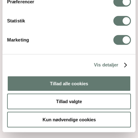
Præferencer
Mothering Guiding | CVR 28237618 |
Statistik
rose@rosemaimonide.com |
Handelsbetingelser
Copyright 2026 – Rose Maimonide. All Rights
Reserved. Webdesign by
DIGITAL TALES.
Marketing
Back To Top
×
Vis detaljer
Tillad alle cookies
Tillad valgte
Kun nødvendige cookies