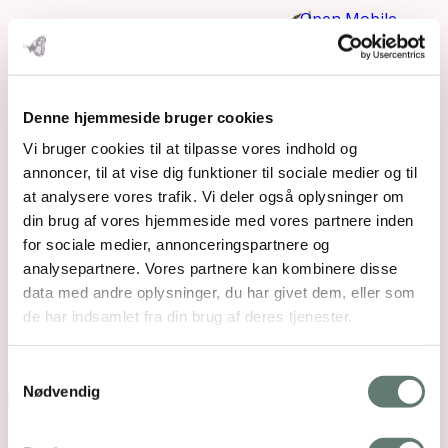
Open Mobile
Menu
Denne hjemmeside bruger cookies
Vi bruger cookies til at tilpasse vores indhold og
annoncer, til at vise dig funktioner til sociale medier og til
at analysere vores trafik. Vi deler også oplysninger om
din brug af vores hjemmeside med vores partnere inden
for sociale medier, annonceringspartnere og
analysepartnere. Vores partnere kan kombinere disse
data med andre oplysninger, du har givet dem, eller som
de har indsamlet fra din brug af deres tjenester.
unspecified
Samtykkevalg
Nødvendig
Downloads
:
full (2048x1365)
|
large (980x654)
|
medium (300x200)
|
thumbnail (150x150)