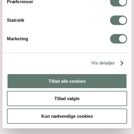
Præferencer
Mothering Guiding | CVR 28237618 |
Statistik
rose@rosemaimonide.com |
Handelsbetingelser
Copyright 2026 – Rose Maimonide. All Rights
Reserved. Webdesign by
DIGITAL TALES.
Marketing
Back To Top
×
Vis detaljer
Tillad alle cookies
Tillad valgte
Kun nødvendige cookies