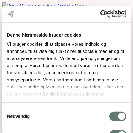
Open Mobile Menu
unicef1
Denne hjemmeside bruger cookies
Vi bruger cookies til at tilpasse vores indhold og
annoncer, til at vise dig funktioner til sociale medier og til
Downloads
:
full (324x210)
|
medium (300x194)
|
thumbnail (150x150)
at analysere vores trafik. Vi deler også oplysninger om
din brug af vores hjemmeside med vores partnere inden
for sociale medier, annonceringspartnere og
analysepartnere. Vores partnere kan kombinere disse
data med andre oplysninger, du har givet dem, eller som
de har indsamlet fra din brug af deres tjenester.
Mothering Guiding | CVR 28237618 |
Samtykkevalg
rose@rosemaimonide.com |
Handelsbetingelser
Nødvendig
Copyright 2026 – Rose Maimonide. All Rights
Reserved. Webdesign by
DIGITAL TALES.