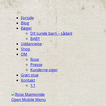
Forside
Blog
Bøger
Dit sunde barn – sådan!
BABY
Uddannelse
Shop
OM
Rose
Presse
Kunderne siger
Grøn stue
Kontakt
1:1
Open Mobile Menu