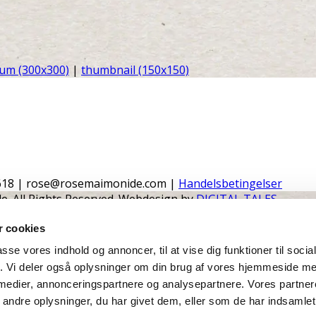
um (300x300)
|
thumbnail (150x150)
618 | rose@rosemaimonide.com |
Handelsbetingelser
e. All Rights Reserved. Webdesign by
DIGITAL TALES.
 cookies
passe vores indhold og annoncer, til at vise dig funktioner til soci
fik. Vi deler også oplysninger om din brug af vores hjemmeside m
 medier, annonceringspartnere og analysepartnere. Vores partne
ndre oplysninger, du har givet dem, eller som de har indsamlet 