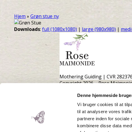
Hjem
»
Grøn stue ny
Downloads
:
full (1080x1080)
|
large (980x980)
|
medi
Mothering Guiding | CVR 28237
Copyright 2026 – Rose Maimonid
Denne hjemmeside bruger
Vi bruger cookies til at til
Back To Top
til at analysere vores tra
×
partnere inden for sociale
kombinere disse data med a