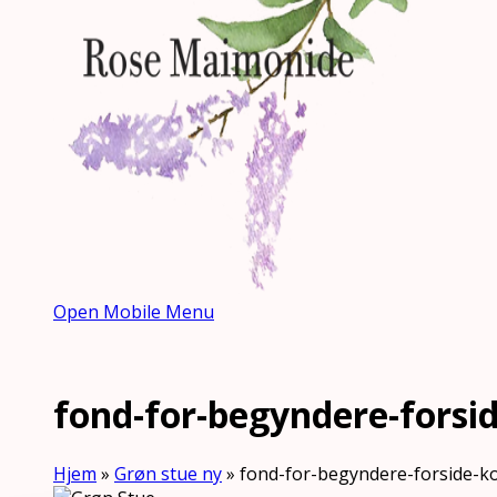
Open Mobile Menu
fond-for-begyndere-forsid
Hjem
»
Grøn stue ny
»
fond-for-begyndere-forside-k