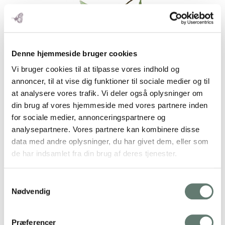
Op
Denne hjemmeside bruger cookies
Mo
Vi bruger cookies til at tilpasse vores indhold og
M
annoncer, til at vise dig funktioner til sociale medier og til
at analysere vores trafik. Vi deler også oplysninger om
din brug af vores hjemmeside med vores partnere inden
for sociale medier, annonceringspartnere og
analysepartnere. Vores partnere kan kombinere disse
data med andre oplysninger, du har givet dem, eller som
de har indsamlet fra din brug af deres tjenester.
Downloads
:
full (992x1403)
|
large (724x1024)
|
medium
(212x300)
|
thumbnail (150x150)
Samtykkevalg
Nødvendig
Præferencer