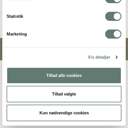
Mothering Guiding | CVR 28237618 | rose@rosemaimonide.com |
Statistik
Handelsbetingelser
Marketing
Copyright 2026 – Rose Maimonide. All Rights Reserved. Webdesign by
DIGITAL TALES.
Vis detaljer
Tillad alle cookies
Tillad valgte
Kun nødvendige cookies