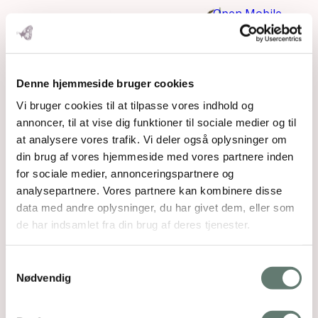
Open Mobile
Menu
Denne hjemmeside bruger cookies
Vi bruger cookies til at tilpasse vores indhold og
annoncer, til at vise dig funktioner til sociale medier og til
at analysere vores trafik. Vi deler også oplysninger om
din brug af vores hjemmeside med vores partnere inden
for sociale medier, annonceringspartnere og
analysepartnere. Vores partnere kan kombinere disse
data med andre oplysninger, du har givet dem, eller som
de har indsamlet fra din brug af deres tjenester.
flower-bgg
Samtykkevalg
Nødvendig
Downloads
:
full (480x580)
|
medium (248x300)
|
thumbnail (150x150)