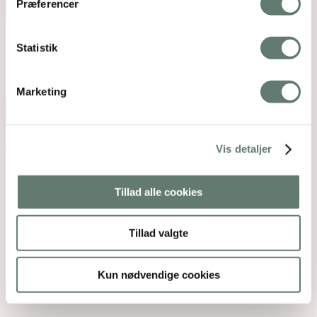
Præferencer
Mothering Guiding | CVR 28237618 |
Statistik
rose@rosemaimonide.com |
Handelsbetingelser
Copyright 2026 – Rose Maimonide. All Rights
Reserved. Webdesign by
DIGITAL TALES.
Marketing
Back To Top
×
Vis detaljer
Tillad alle cookies
Tillad valgte
Kun nødvendige cookies