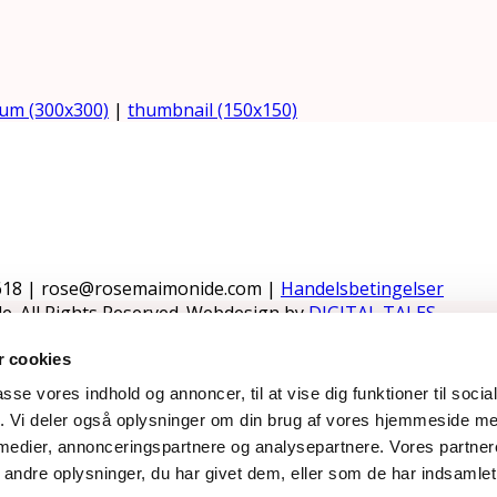
um (300x300)
|
thumbnail (150x150)
618 | rose@rosemaimonide.com |
Handelsbetingelser
e. All Rights Reserved. Webdesign by
DIGITAL TALES.
 cookies
passe vores indhold og annoncer, til at vise dig funktioner til soci
fik. Vi deler også oplysninger om din brug af vores hjemmeside m
 medier, annonceringspartnere og analysepartnere. Vores partne
ndre oplysninger, du har givet dem, eller som de har indsamlet 