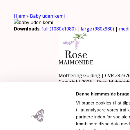
Hjem
»
Baby uden kemi
Downloads
:
full (1080x1080)
|
large (980x980)
|
medi
Mothering Guiding | CVR 28237
Copyright 2026 – Rose Maimonid
Denne hjemmeside bruger
Vi bruger cookies til at til
Back To Top
til at analysere vores tra
×
partnere inden for sociale
kombinere disse data med a