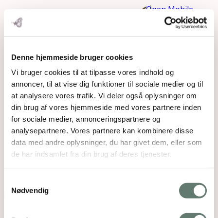
Open Mobile
Menu
Denne hjemmeside bruger cookies
Vi bruger cookies til at tilpasse vores indhold og
annoncer, til at vise dig funktioner til sociale medier og til
at analysere vores trafik. Vi deler også oplysninger om
din brug af vores hjemmeside med vores partnere inden
for sociale medier, annonceringspartnere og
analysepartnere. Vores partnere kan kombinere disse
data med andre oplysninger, du har givet dem, eller som
de har indsamlet fra din brug af deres tjenester.
Katrine Birk
Samtykkevalg
Nødvendig
Downloads
:
full (760x300)
|
medium (300x118)
|
thumbnail (150x150)