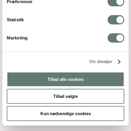
Præferencer
Mothering Guiding | CVR 28237618 |
Statistik
rose@rosemaimonide.com |
Handelsbetingelser
Copyright 2026 – Rose Maimonide. All Rights
Reserved. Webdesign by
DIGITAL TALES.
Marketing
Back To Top
×
Vis detaljer
Tillad alle cookies
Tillad valgte
Kun nødvendige cookies