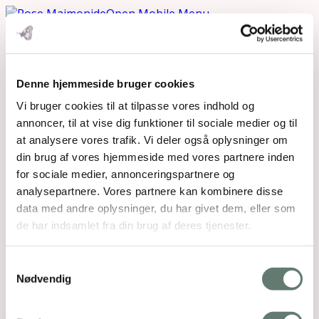
Open Mobile Menu
Kofri Stjernemenu
Denne hjemmeside bruger cookies
Vi bruger cookies til at tilpasse vores indhold og
annoncer, til at vise dig funktioner til sociale medier og til
Downloads
:
full (663x921)
|
medium (216x300)
|
thumbnail (150x150)
at analysere vores trafik. Vi deler også oplysninger om
din brug af vores hjemmeside med vores partnere inden
for sociale medier, annonceringspartnere og
analysepartnere. Vores partnere kan kombinere disse
data med andre oplysninger, du har givet dem, eller som
de har indsamlet fra din brug af deres tjenester.
Mothering Guiding | CVR 28237618 |
Samtykkevalg
rose@rosemaimonide.com |
Handelsbetingelser
Nødvendig
Copyright 2026 – Rose Maimonide. All Rights
Reserved. Webdesign by
DIGITAL TALES.