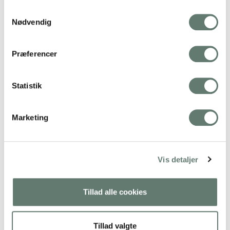
Samtykkevalg
Nødvendig
Præferencer
Statistik
Marketing
Downloads
:
full (800x800)
|
medium (300x300)
|
thumbnail
(150x150)
Vis detaljer
Tillad alle cookies
Tillad valgte