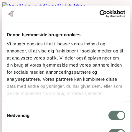
Open Mobile Menu
Denne hjemmeside bruger cookies
Downloads
:
full (300x200)
|
thumbnail (150x150)
Vi bruger cookies til at tilpasse vores indhold og
annoncer, til at vise dig funktioner til sociale medier og til
at analysere vores trafik. Vi deler også oplysninger om
din brug af vores hjemmeside med vores partnere inden
for sociale medier, annonceringspartnere og
analysepartnere. Vores partnere kan kombinere disse
Mothering Guiding | CVR 28237618 |
data med andre oplysninger, du har givet dem, eller som
rose@rosemaimonide.com |
Handelsbetingelser
de har indsamlet fra din brug af deres tjenester.
Copyright 2026 – Rose Maimonide. All Rights
Reserved. Webdesign by
DIGITAL TALES.
Samtykkevalg
Nødvendig
Back To Top
×