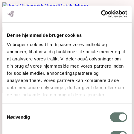
Open Mobile Menu
Denne hjemmeside bruger cookies
Downloads
:
full (496x781)
|
medium (191x300)
|
thumbnail (150x150)
Vi bruger cookies til at tilpasse vores indhold og
annoncer, til at vise dig funktioner til sociale medier og til
at analysere vores trafik. Vi deler også oplysninger om
Mothering Guiding | CVR 28237618 |
din brug af vores hjemmeside med vores partnere inden
rose@rosemaimonide.com |
Handelsbetingelser
for sociale medier, annonceringspartnere og
Copyright 2026 – Rose Maimonide. All Rights
analysepartnere. Vores partnere kan kombinere disse
Reserved. Webdesign by
DIGITAL TALES.
data med andre oplysninger, du har givet dem, eller som
de har indsamlet fra din brug af deres tjenester.
Back To Top
×
Samtykkevalg
Nødvendig