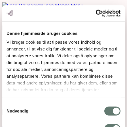
Open Mobile Menu
Denne hjemmeside bruger cookies
Downloads
:
full (491x697)
|
medium (211x300)
|
thumbnail (150x150)
Vi bruger cookies til at tilpasse vores indhold og
annoncer, til at vise dig funktioner til sociale medier og til
at analysere vores trafik. Vi deler også oplysninger om
din brug af vores hjemmeside med vores partnere inden
for sociale medier, annonceringspartnere og
analysepartnere. Vores partnere kan kombinere disse
data med andre oplysninger, du har givet dem, eller som
Mothering Guiding | CVR 28237618 |
de har indsamlet fra din brug af deres tjenester.
rose@rosemaimonide.com |
Handelsbetingelser
Copyright 2026 – Rose Maimonide. All Rights
Reserved. Webdesign by
DIGITAL TALES.
Samtykkevalg
Nødvendig
Back To Top
×