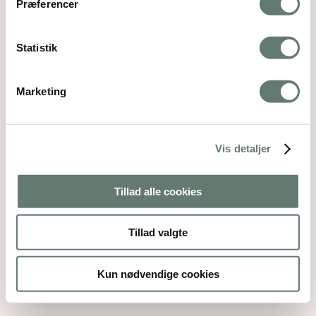
Præferencer
Statistik
Downloads
:
full (300x200)
|
thumbnail (150x150)
Marketing
Vis detaljer
Mothering Guiding | CVR 28237618 |
Tillad alle cookies
rose@rosemaimonide.com |
Handelsbetingelser
Copyright 2026 – Rose Maimonide. All Rights
Tillad valgte
Reserved. Webdesign by
DIGITAL TALES.
Back To Top
Kun nødvendige cookies
×