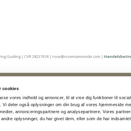
ing Guiding | CVR 28237618 | rose@rosemaimonide.com |
Handelsbetin
 All Rights Reserved. Webdesign by
DIGITAL TALES.
 cookies
passe vores indhold og annoncer, til at vise dig funktioner til soci
fik. Vi deler også oplysninger om din brug af vores hjemmeside m
 medier, annonceringspartnere og analysepartnere. Vores partne
ndre oplysninger, du har givet dem, eller som de har indsamlet 