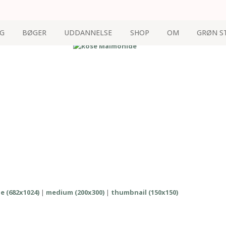
G
BØGER
UDDANNELSE
SHOP
OM
GRØN S
e (682x1024)
|
medium (200x300)
|
thumbnail (150x150)