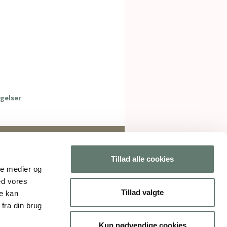
gelser
Tillad alle cookies
ale medier og
ed vores
Tillad valgte
re kan
fra din brug
Kun nødvendige cookies