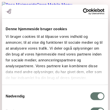
Open Mobile Menu
Denne hjemmeside bruger cookies
Downloads
:
full (3024x3024)
|
large (980x980)
|
medium (300x300)
|
thumbnail (150x150)
Vi bruger cookies til at tilpasse vores indhold og
annoncer, til at vise dig funktioner til sociale medier og til
at analysere vores trafik. Vi deler også oplysninger om
Mothering Guiding | CVR 28237618 |
din brug af vores hjemmeside med vores partnere inden
rose@rosemaimonide.com |
Handelsbetingelser
for sociale medier, annonceringspartnere og
Copyright 2026 – Rose Maimonide. All Rights
analysepartnere. Vores partnere kan kombinere disse
Reserved. Webdesign by
DIGITAL TALES.
data med andre oplysninger, du har givet dem, eller som
de har indsamlet fra din brug af deres tjenester.
Back To Top
×
Samtykkevalg
Nødvendig