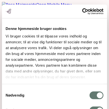
Open Mobile Menu
Denne hjemmeside bruger cookies
Downloads
:
full (954x507)
|
medium (300x159)
|
thumbnail (150x150)
Vi bruger cookies til at tilpasse vores indhold og
annoncer, til at vise dig funktioner til sociale medier og til
at analysere vores trafik. Vi deler også oplysninger om
din brug af vores hjemmeside med vores partnere inden
for sociale medier, annonceringspartnere og
analysepartnere. Vores partnere kan kombinere disse
data med andre oplysninger, du har givet dem, eller som
Mothering Guiding | CVR 28237618 |
de har indsamlet fra din brug af deres tjenester.
rose@rosemaimonide.com |
Handelsbetingelser
Copyright 2026 – Rose Maimonide. All Rights
Reserved. Webdesign by
DIGITAL TALES.
Samtykkevalg
Nødvendig
Back To Top
×