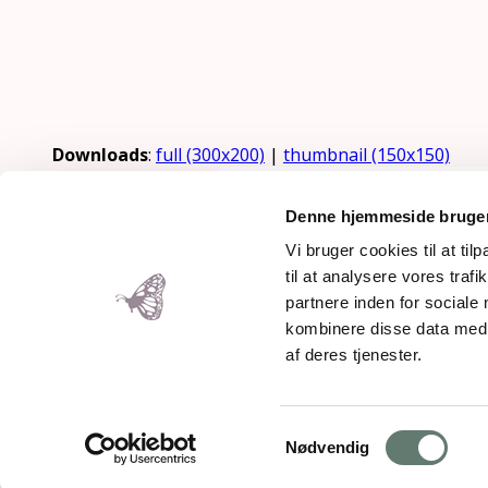
Downloads
:
full (300x200)
|
thumbnail (150x150)
Denne hjemmeside bruger
Vi bruger cookies til at til
til at analysere vores tra
partnere inden for sociale
Mothering Guiding | CVR 28237
kombinere disse data med a
Copyright 2026 – Rose Maimonid
af deres tjenester.
Samtykkevalg
Back To Top
Nødvendig
×