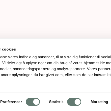
 cookies
passe vores indhold og annoncer, til at vise dig funktioner til soci
fik. Vi deler også oplysninger om din brug af vores hjemmeside m
 medier, annonceringspartnere og analysepartnere. Vores partne
618 | rose@rosemaimonide.com |
Handelsbetingelser
ndre oplysninger, du har givet dem, eller som de har indsamlet 
e. All Rights Reserved. Webdesign by
DIGITAL TALES.
Præferencer
Statistik
Marketing