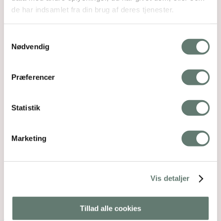
de har indsamlet fra din brug af deres tjenester.
Samtykkevalg
Nødvendig
Præferencer
Statistik
Marketing
Vis detaljer
Downloads
:
full (1280x665)
|
large (980x509)
|
Tillad alle cookies
medium (300x156)
|
thumbnail (150x150)