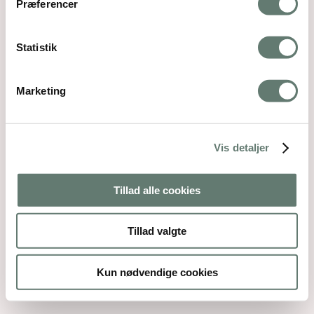
Præferencer
Statistik
Downloads
:
full (300x200)
|
thumbnail (150x150)
Marketing
Vis detaljer
Mothering Guiding | CVR 28237618 |
Tillad alle cookies
rose@rosemaimonide.com |
Handelsbetingelser
Copyright 2026 – Rose Maimonide. All Rights
Tillad valgte
Reserved. Webdesign by
DIGITAL TALES.
Back To Top
Kun nødvendige cookies
×