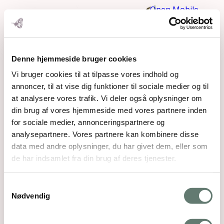
Open Mobile
Menu
Denne hjemmeside bruger cookies
Vi bruger cookies til at tilpasse vores indhold og
annoncer, til at vise dig funktioner til sociale medier og til
at analysere vores trafik. Vi deler også oplysninger om
din brug af vores hjemmeside med vores partnere inden
for sociale medier, annonceringspartnere og
analysepartnere. Vores partnere kan kombinere disse
data med andre oplysninger, du har givet dem, eller som
de har indsamlet fra din brug af deres tjenester.
FullSizeRender
Samtykkevalg
Nødvendig
Downloads
:
full (1512x974)
|
large (980x632)
|
medium (300x193)
|
thumbnail (150x150)