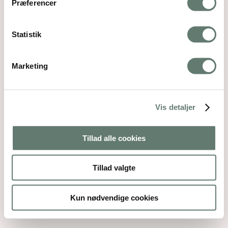
Præferencer
Mothering Guiding | CVR 28237618 |
Statistik
rose@rosemaimonide.com |
Handelsbetingelser
Copyright 2026 – Rose Maimonide. All Rights
Reserved. Webdesign by
DIGITAL TALES.
Marketing
Back To Top
×
Vis detaljer
Tillad alle cookies
Tillad valgte
Kun nødvendige cookies