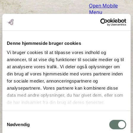
Open Mobile
Menu
Denne hjemmeside bruger cookies
Vi bruger cookies til at tilpasse vores indhold og
annoncer, til at vise dig funktioner til sociale medier og til
at analysere vores trafik. Vi deler også oplysninger om
din brug af vores hjemmeside med vores partnere inden
for sociale medier, annonceringspartnere og
analysepartnere. Vores partnere kan kombinere disse
data med andre oplysninger, du har givet dem, eller som
forstyrrede hormoner
de har indsamlet fra din brug af deres tjenester.
featured image BLOG
Samtykkevalg
Nødvendig