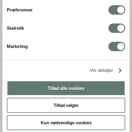
Præferencer
Statistik
Marketing
Downloads
:
full (300x200)
|
thumbnail (150x150)
Vis detaljer
Tillad alle cookies
Mothering Guiding | CVR 28237618 |
Tillad valgte
rose@rosemaimonide.com |
Handelsbetingelser
Copyright 2026 – Rose Maimonide. All Rights
Kun nødvendige cookies
Reserved. Webdesign by
DIGITAL TALES.