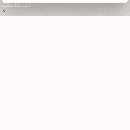
Back To Top
×
×
Forside
Blog
Bøger
Dit sunde barn – sådan!
BABY
Uddannelse
Shop
OM
Rose
Presse
Kunderne siger
Grøn stue
Kontakt
Kontakt
1:1