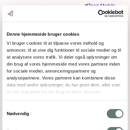
Open Mobile
Menu
den-
Denne hjemmeside bruger cookies
Vi bruger cookies til at tilpasse vores indhold og
annoncer, til at vise dig funktioner til sociale medier og til
at analysere vores trafik. Vi deler også oplysninger om
din brug af vores hjemmeside med vores partnere inden
for sociale medier, annonceringspartnere og
analysepartnere. Vores partnere kan kombinere disse
data med andre oplysninger, du har givet dem, eller som
de har indsamlet fra din brug af deres tjenester.
elastiske-baekkenbund-
Samtykkevalg
dvd-highres-2-space
Nødvendig