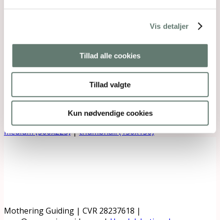
Vis detaljer
Tillad alle cookies
Tillad valgte
Kun nødvendige cookies
Downloads
:
full (3072x2304)
|
large (980x735)
|
medium (300x225)
|
thumbnail (150x150)
Mothering Guiding | CVR 28237618 |