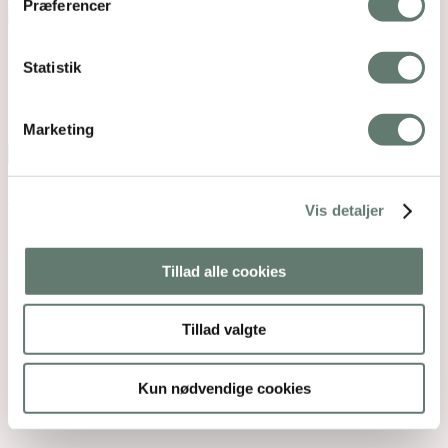
Præferencer
Mothering Guiding | CVR 28237618 |
Statistik
rose@rosemaimonide.com |
Handelsbetingelser
Copyright 2026 – Rose Maimonide. All Rights
Reserved. Webdesign by
DIGITAL TALES.
Marketing
Back To Top
×
Vis detaljer
Tillad alle cookies
Tillad valgte
Kun nødvendige cookies