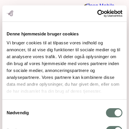
Open Mobile
Menu
2016-
Denne hjemmeside bruger cookies
05-16
Vi bruger cookies til at tilpasse vores indhold og
annoncer, til at vise dig funktioner til sociale medier og til
at analysere vores trafik. Vi deler også oplysninger om
din brug af vores hjemmeside med vores partnere inden
for sociale medier, annonceringspartnere og
analysepartnere. Vores partnere kan kombinere disse
data med andre oplysninger, du har givet dem, eller som
de har indsamlet fra din brug af deres tjenester.
20.49.53-1
Samtykkevalg
Nødvendig
Downloads
:
full (1024x1024)
|
large (980x980)
|
medium (300x300)
|
thumbnail (150x150)