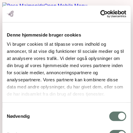
Open Mobile Menu
2016-05-15 14.07.50
Denne hjemmeside bruger cookies
Vi bruger cookies til at tilpasse vores indhold og
annoncer, til at vise dig funktioner til sociale medier og til
Downloads
:
full (1936x1936)
|
large (980x980)
|
medium (300x300)
|
thumbnail (150x150)
at analysere vores trafik. Vi deler også oplysninger om
din brug af vores hjemmeside med vores partnere inden
for sociale medier, annonceringspartnere og
Mothering Guiding | CVR 28237618 |
analysepartnere. Vores partnere kan kombinere disse
rose@rosemaimonide.com |
Handelsbetingelser
data med andre oplysninger, du har givet dem, eller som
Copyright 2026 – Rose Maimonide. All Rights
de har indsamlet fra din brug af deres tjenester.
Reserved. Webdesign by
DIGITAL TALES.
Samtykkevalg
Back To Top
Nødvendig
×