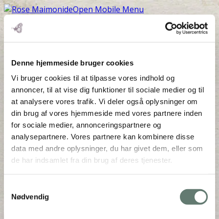
Open Mobile Menu
2016-01-16 09.03.34
Denne hjemmeside bruger cookies
Vi bruger cookies til at tilpasse vores indhold og
Downloads
:
full (1936x1936)
|
large (980x980)
|
annoncer, til at vise dig funktioner til sociale medier og til
medium (300x300)
|
thumbnail (150x150)
at analysere vores trafik. Vi deler også oplysninger om
din brug af vores hjemmeside med vores partnere inden
for sociale medier, annonceringspartnere og
analysepartnere. Vores partnere kan kombinere disse
data med andre oplysninger, du har givet dem, eller som
de har indsamlet fra din brug af deres tjenester.
Mothering Guiding | CVR 28237618 |
rose@rosemaimonide.com |
Handelsbetingelser
Samtykkevalg
Copyright 2026 – Rose Maimonide. All Rights
Nødvendig
Reserved. Webdesign by
DIGITAL TALES.