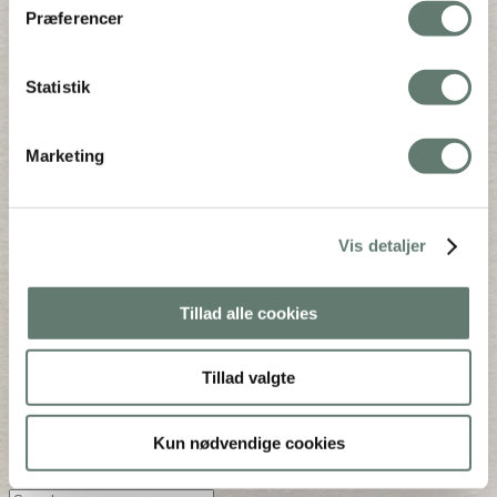
Præferencer
Back To Top
×
×
Statistik
Forside
Blog
Marketing
Bøger
Dit sunde barn – sådan!
BABY
Uddannelse
Vis detaljer
Shop
OM
Rose
Tillad alle cookies
Presse
Kunderne siger
Tillad valgte
Grøn stue
Kontakt
Kontakt
Kun nødvendige cookies
1:1