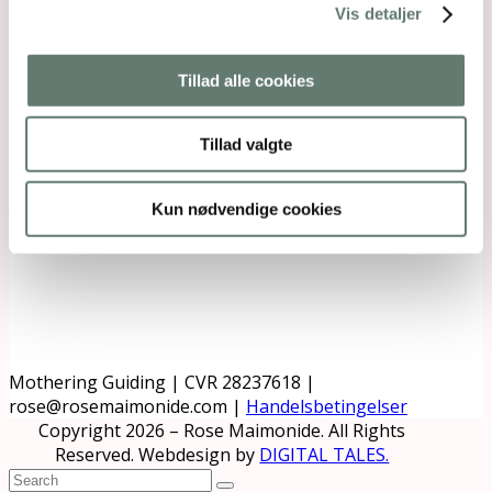
Vis detaljer
Tillad alle cookies
Tillad valgte
Downloads
:
full (1600x1067)
|
large (980x654)
|
medium (300x200)
|
thumbnail (150x150)
Kun nødvendige cookies
Mothering Guiding | CVR 28237618 |
rose@rosemaimonide.com |
Handelsbetingelser
Copyright 2026 – Rose Maimonide. All Rights
Reserved. Webdesign by
DIGITAL TALES.