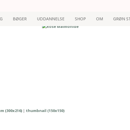
G
BØGER
UDDANNELSE
SHOP
OM
GRØN S
m (300x216)
|
thumbnail (150x150)