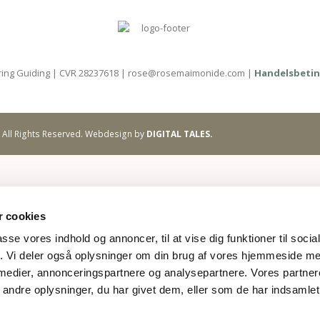
ing Guiding | CVR 28237618 | rose@rosemaimonide.com |
Handelsbetin
 All Rights Reserved. Webdesign by
DIGITAL TALES.
 cookies
passe vores indhold og annoncer, til at vise dig funktioner til soci
fik. Vi deler også oplysninger om din brug af vores hjemmeside m
 medier, annonceringspartnere og analysepartnere. Vores partne
ndre oplysninger, du har givet dem, eller som de har indsamlet 