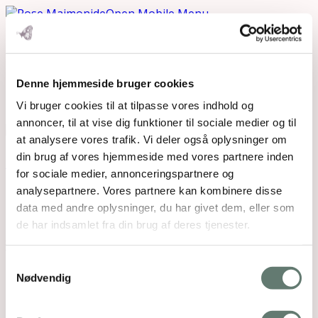
Open Mobile Menu
Skærmbillede 2015-07-02
Denne hjemmeside bruger cookies
kl. 20.25.53
Vi bruger cookies til at tilpasse vores indhold og
annoncer, til at vise dig funktioner til sociale medier og til
at analysere vores trafik. Vi deler også oplysninger om
Downloads
:
full (1287x887)
|
large (980x676)
|
din brug af vores hjemmeside med vores partnere inden
medium (300x207)
|
thumbnail (150x150)
for sociale medier, annonceringspartnere og
analysepartnere. Vores partnere kan kombinere disse
data med andre oplysninger, du har givet dem, eller som
de har indsamlet fra din brug af deres tjenester.
Samtykkevalg
Mothering Guiding | CVR 28237618 |
Nødvendig
rose@rosemaimonide.com |
Handelsbetingelser
Copyright 2026 – Rose Maimonide. All Rights