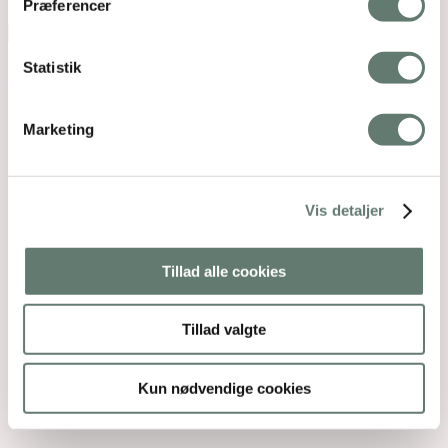
Præferencer
Reserved. Webdesign by
DIGITAL TALES.
Back To Top
Statistik
×
Marketing
Vis detaljer
Tillad alle cookies
Tillad valgte
Kun nødvendige cookies