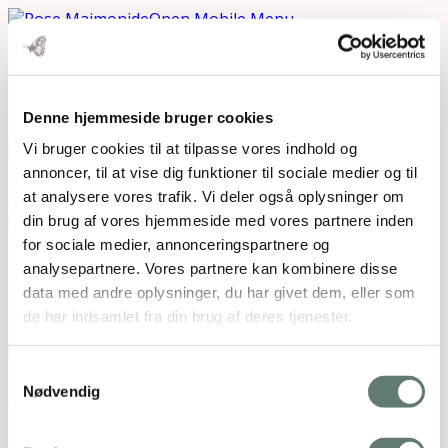
Open Mobile Menu
IMG_4830
Denne hjemmeside bruger cookies
Vi bruger cookies til at tilpasse vores indhold og
annoncer, til at vise dig funktioner til sociale medier og til
Downloads
:
full (2008x2008)
|
large (980x980)
|
medium (300x300)
|
thumbnail (150x150)
at analysere vores trafik. Vi deler også oplysninger om
din brug af vores hjemmeside med vores partnere inden
for sociale medier, annonceringspartnere og
Mothering Guiding | CVR 28237618 |
analysepartnere. Vores partnere kan kombinere disse
rose@rosemaimonide.com |
Handelsbetingelser
data med andre oplysninger, du har givet dem, eller som
Copyright 2026 – Rose Maimonide. All Rights
de har indsamlet fra din brug af deres tjenester.
Reserved. Webdesign by
DIGITAL TALES.
Samtykkevalg
Back To Top
Nødvendig
×