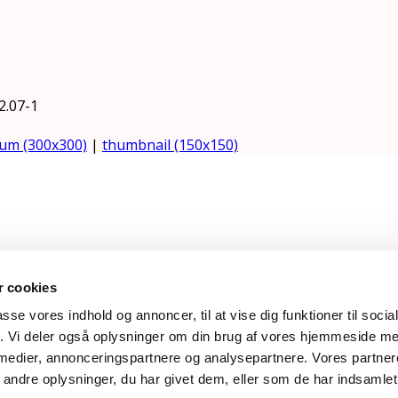
2.07-1
um (300x300)
|
thumbnail (150x150)
618 | rose@rosemaimonide.com |
Handelsbetingelser
 cookies
e. All Rights Reserved. Webdesign by
DIGITAL TALES.
passe vores indhold og annoncer, til at vise dig funktioner til soci
fik. Vi deler også oplysninger om din brug af vores hjemmeside m
 medier, annonceringspartnere og analysepartnere. Vores partne
ndre oplysninger, du har givet dem, eller som de har indsamlet 