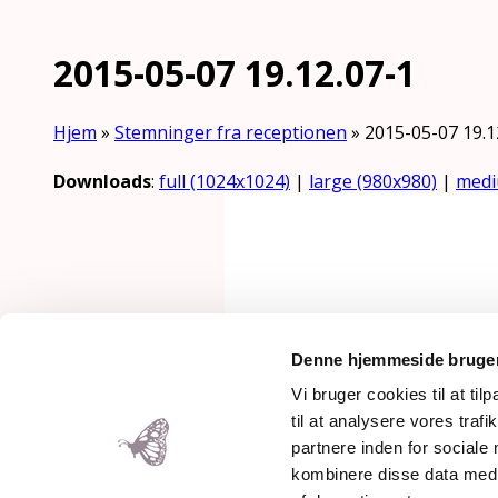
2015-05-07 19.12.07-1
Hjem
»
Stemninger fra receptionen
»
2015-05-07 19.1
Downloads
:
full (1024x1024)
|
large (980x980)
|
medi
Mothering Guiding | CVR 28237
Denne hjemmeside bruger
Copyright 2026 – Rose Maimonid
Vi bruger cookies til at til
til at analysere vores tra
partnere inden for sociale
kombinere disse data med a
Back To Top