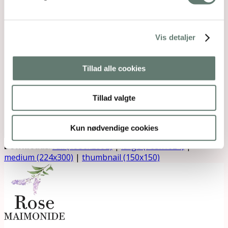
Vis detaljer
Tillad alle cookies
Tillad valgte
Kun nødvendige cookies
Downloads
:
full (1936x2592)
|
large (765x1024)
|
medium (224x300)
|
thumbnail (150x150)