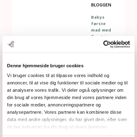
BLOGGEN
Babys
første
mad med
Tre-trins-
raketten
Bleer uden
kemi
Den
Denne hjemmeside bruger cookies
bedste
tandpasta
Vi bruger cookies til at tilpasse vores indhold og
Derfor får
annoncer, til at vise dig funktioner til sociale medier og til
mine børn
at analysere vores trafik. Vi deler også oplysninger om
vitaminpill
din brug af vores hjemmeside med vores partnere inden
er
for sociale medier, annonceringspartnere og
Derfor
analysepartnere. Vores partnere kan kombinere disse
skal baby
data med andre oplysninger, du har givet dem, eller som
0-6
måneder
de har indsamlet fra din brug af deres tjenester.
ikke have