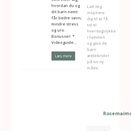
hvordan du og
Lad mig
dit barn nemt
inspirere
får bedre søvn,
dig til at få
mindre stress
tid til
og uro.
hverdagslykke
Bonusser: *
i familien
Videoguide…
og give dit
barn
æblekinder
Læs mere
på en ny
måde.
Rosemaimo
Search