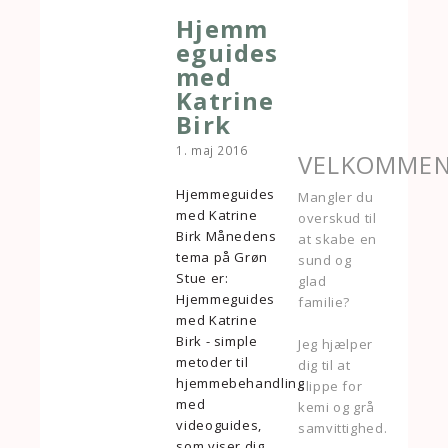
Hjemm
eguides
med
Katrine
Birk
1. maj 2016
VELKOMME
Hjemmeguides
Mangler du
med Katrine
overskud til
Birk Månedens
at skabe en
tema på Grøn
sund og
Stue er:
glad
Hjemmeguides
familie?
med Katrine
Birk - simple
Jeg hjælper
metoder til
dig til at
hjemmebehandling
slippe for
med
kemi og grå
videoguides,
samvittighed.
som viser dig,