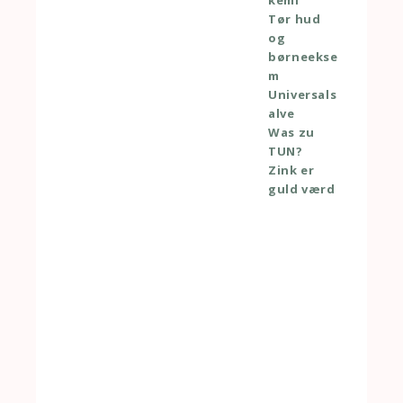
kemi
Tør hud
og
børneekse
m
Universals
alve
Was zu
TUN?
Zink er
guld værd