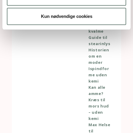
ter
Gå-væk-
snot
Kun nødvendige cookies
Gravid
med
kvalme
Guide til
stearinlys
Historien
om en
moder
Ispindfor
me uden
kemi
Kan alle
amme?
Kræs til
mors hud
– uden
kemi
Max Helse
til