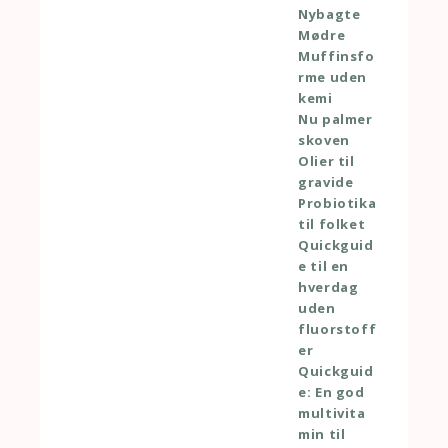
Nybagte
Mødre
Muffinsfo
rme uden
kemi
Nu palmer
skoven
Olier til
gravide
Probiotika
til folket
Quickguid
e til en
hverdag
uden
fluorstoff
er
Quickguid
e: En god
multivita
min til