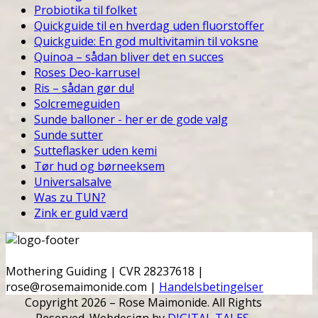
Probiotika til folket
Quickguide til en hverdag uden fluorstoffer
Quickguide: En god multivitamin til voksne
Quinoa – sådan bliver det en succes
Roses Deo-karrusel
Ris – sådan gør du!
Solcremeguiden
Sunde balloner - her er de gode valg
Sunde sutter
Sutteflasker uden kemi
Tør hud og børneeksem
Universalsalve
Was zu TUN?
Zink er guld værd
Mothering Guiding | CVR 28237618 |
rose@rosemaimonide.com |
Handelsbetingelser
Copyright 2026 – Rose Maimonide. All Rights
Reserved. Webdesign by
DIGITAL TALES.